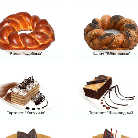
Калач "Сдобный"
Калач "Юбилейный"
Тарталет "Капучино"
Тарталет "Шоколадный"