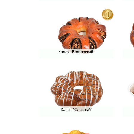
Калач "Болгарский"
Калач "Славный"