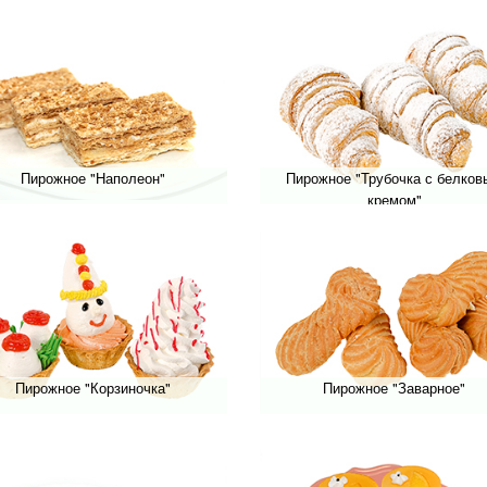
Пирожное "Наполеон"
Пирожное "Трубочка с белко
кремом"
Пирожное "Корзиночка"
Пирожное "Заварное"