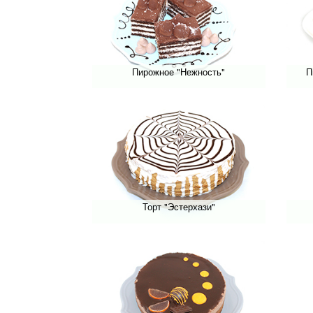
Пирожное "Нежность"
П
Торт "Эстерхази"