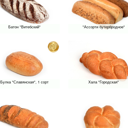
Батон "Витебский"
"Ассорти бутербродное"
Булка "Славянская", 1 сорт
Хала "Городская"