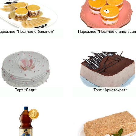
ирожное "Постное с бананом"
Пирожное "Постное с апельси
Торт "Леди"
Торт "Аристократ"