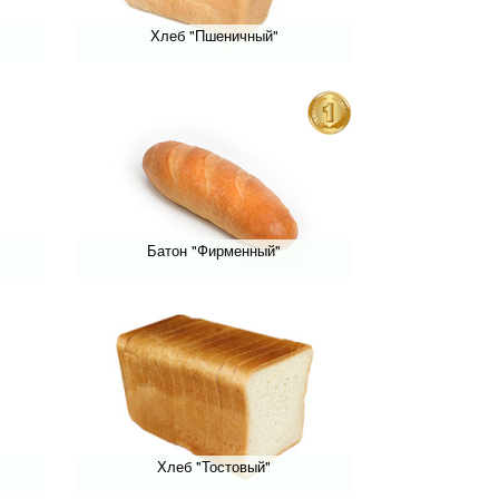
Хлеб "Пшеничный"
Батон "Фирменный"
Хлеб "Тостовый"