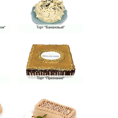
ном"
Торт "Банановый"
Торт "Признание"