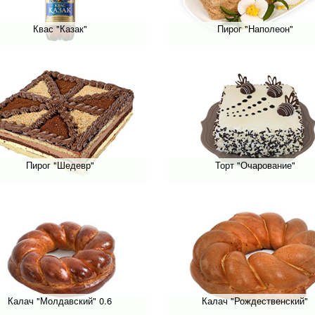
Квас "Казак"
Пирог "Наполеон"
Пирог "Шедевр"
Торт "Очарование"
Калач "Молдавский" 0.6
Калач "Рождественский"